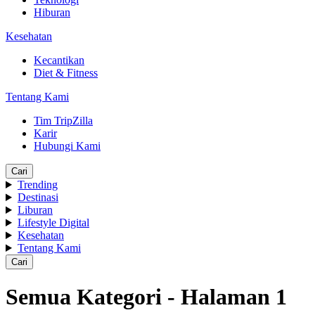
Hiburan
Kesehatan
Kecantikan
Diet & Fitness
Tentang Kami
Tim TripZilla
Karir
Hubungi Kami
Cari
Trending
Destinasi
Liburan
Lifestyle Digital
Kesehatan
Tentang Kami
Cari
Semua Kategori - Halaman 1