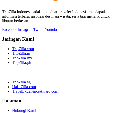
TripZilla Indonesia adalah panduan traveler Indonesia mendapatkan
informasi terbaru, inspirasi destinasi wisata, serta tips menarik untuk
liburan berkesan.
Facebook
Instagram
Twitter
Youtube
Jaringan Kami
TripZilla.com
TripZilla.in
TripZilla.my
TripZilla.ph
TripZilla.sg
HalalZilla.com
TravelExcellenceAward.com
Halaman
Hubungi Kami