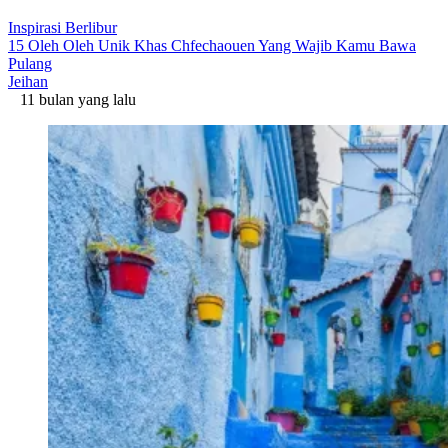
Inspirasi Berlibur
15 Oleh Oleh Unik Khas Chfechaouen Yang Wajib Kamu Bawa
Pulang
Jeihan
11 bulan yang lalu