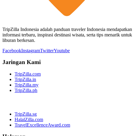
TripZilla Indonesia adalah panduan traveler Indonesia mendapatkan
informasi terbaru, inspirasi destinasi wisata, serta tips menarik untuk
liburan berkesan.
Facebook
Instagram
Twitter
Youtube
Jaringan Kami
TripZilla.com
TripZilla.in
TripZilla.my
TripZilla.ph
TripZilla.sg
HalalZilla.com
TravelExcellenceAward.com