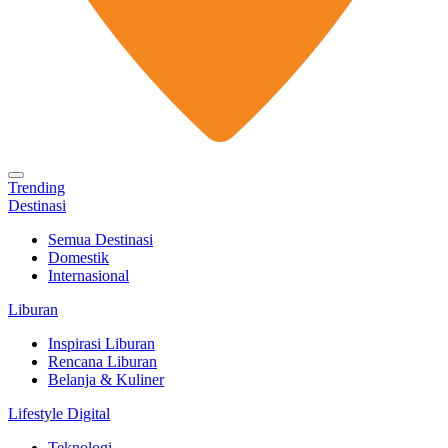
Trending
Destinasi
Semua Destinasi
Domestik
Internasional
Liburan
Inspirasi Liburan
Rencana Liburan
Belanja & Kuliner
Lifestyle Digital
Teknologi