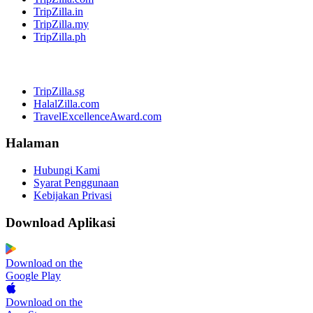
TripZilla.in
TripZilla.my
TripZilla.ph
TripZilla.sg
HalalZilla.com
TravelExcellenceAward.com
Halaman
Hubungi Kami
Syarat Penggunaan
Kebijakan Privasi
Download Aplikasi
Download on the
Google Play
Download on the