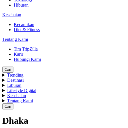
Hiburan
Kesehatan
Kecantikan
Diet & Fitness
Tentang Kami
Tim TripZilla
Karir
Hubungi Kami
Cari
Trending
Destinasi
Liburan
Lifestyle Digital
Kesehatan
Tentang Kami
Cari
Dhaka