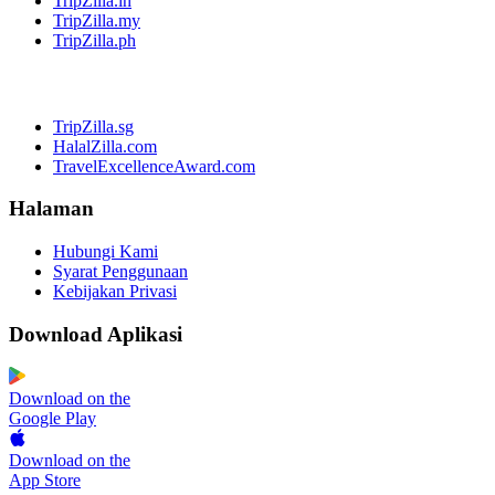
TripZilla.in
TripZilla.my
TripZilla.ph
TripZilla.sg
HalalZilla.com
TravelExcellenceAward.com
Halaman
Hubungi Kami
Syarat Penggunaan
Kebijakan Privasi
Download Aplikasi
Download on the
Google Play
Download on the
App Store