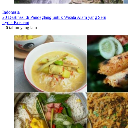
Indonesia
20 Destinasi di Pandeglang untuk Wisata Alam yang Seru
Lydia Kristiani
6 tahun yang lalu