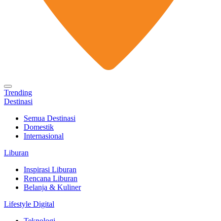
Trending
Destinasi
Semua Destinasi
Domestik
Internasional
Liburan
Inspirasi Liburan
Rencana Liburan
Belanja & Kuliner
Lifestyle Digital
Teknologi