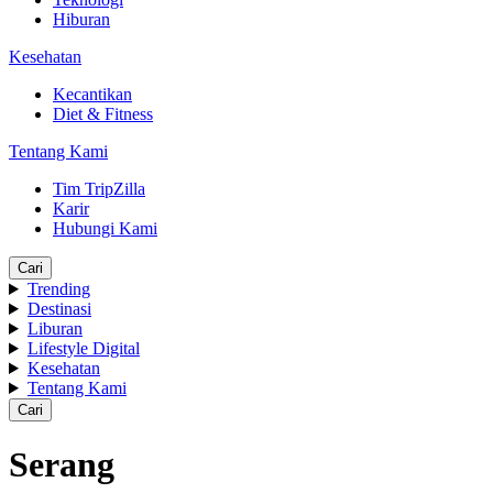
Hiburan
Kesehatan
Kecantikan
Diet & Fitness
Tentang Kami
Tim TripZilla
Karir
Hubungi Kami
Cari
Trending
Destinasi
Liburan
Lifestyle Digital
Kesehatan
Tentang Kami
Cari
Serang