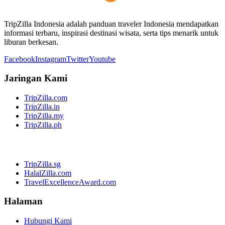
TripZilla Indonesia adalah panduan traveler Indonesia mendapatkan
informasi terbaru, inspirasi destinasi wisata, serta tips menarik untuk
liburan berkesan.
Facebook
Instagram
Twitter
Youtube
Jaringan Kami
TripZilla.com
TripZilla.in
TripZilla.my
TripZilla.ph
TripZilla.sg
HalalZilla.com
TravelExcellenceAward.com
Halaman
Hubungi Kami