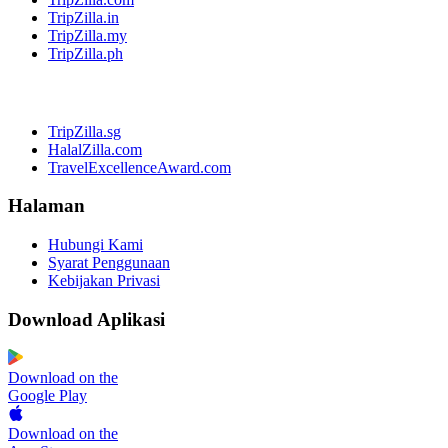
TripZilla.in
TripZilla.my
TripZilla.ph
TripZilla.sg
HalalZilla.com
TravelExcellenceAward.com
Halaman
Hubungi Kami
Syarat Penggunaan
Kebijakan Privasi
Download Aplikasi
Download on the
Google Play
Download on the