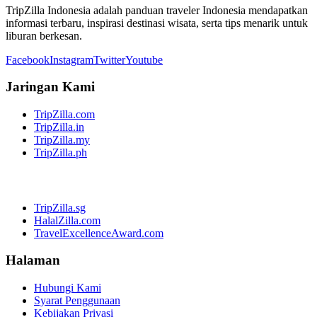
TripZilla Indonesia adalah panduan traveler Indonesia mendapatkan
informasi terbaru, inspirasi destinasi wisata, serta tips menarik untuk
liburan berkesan.
Facebook
Instagram
Twitter
Youtube
Jaringan Kami
TripZilla.com
TripZilla.in
TripZilla.my
TripZilla.ph
TripZilla.sg
HalalZilla.com
TravelExcellenceAward.com
Halaman
Hubungi Kami
Syarat Penggunaan
Kebijakan Privasi