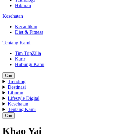
Hiburan
Kesehatan
Kecantikan
Diet & Fitness
Tentang Kami
Tim TripZilla
Karir
Hubungi Kami
Cari
Trending
Destinasi
Liburan
Lifestyle Digital
Kesehatan
Tentang Kami
Cari
Khao Yai