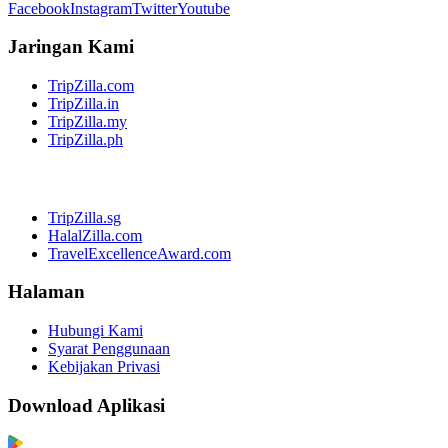
Facebook
Instagram
Twitter
Youtube
Jaringan Kami
TripZilla.com
TripZilla.in
TripZilla.my
TripZilla.ph
TripZilla.sg
HalalZilla.com
TravelExcellenceAward.com
Halaman
Hubungi Kami
Syarat Penggunaan
Kebijakan Privasi
Download Aplikasi