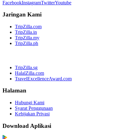
Facebook
Instagram
Twitter
Youtube
Jaringan Kami
TripZilla.com
TripZilla.in
TripZilla.my
TripZilla.ph
TripZilla.sg
HalalZilla.com
TravelExcellenceAward.com
Halaman
Hubungi Kami
Syarat Penggunaan
Kebijakan Privasi
Download Aplikasi