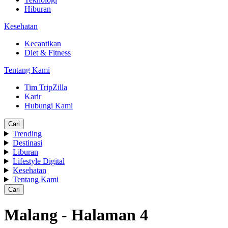
Hiburan
Kesehatan
Kecantikan
Diet & Fitness
Tentang Kami
Tim TripZilla
Karir
Hubungi Kami
Cari
Trending
Destinasi
Liburan
Lifestyle Digital
Kesehatan
Tentang Kami
Cari
Malang - Halaman 4