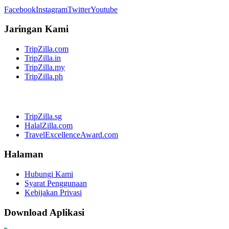
Facebook
Instagram
Twitter
Youtube
Jaringan Kami
TripZilla.com
TripZilla.in
TripZilla.my
TripZilla.ph
TripZilla.sg
HalalZilla.com
TravelExcellenceAward.com
Halaman
Hubungi Kami
Syarat Penggunaan
Kebijakan Privasi
Download Aplikasi