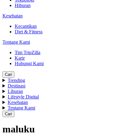
Hiburan
Kesehatan
Kecantikan
Diet & Fitness
Tentang Kami
Tim TripZilla
Karir
Hubungi Kami
Cari
Trending
Destinasi
Liburan
Lifestyle Digital
Kesehatan
Tentang Kami
Cari
maluku