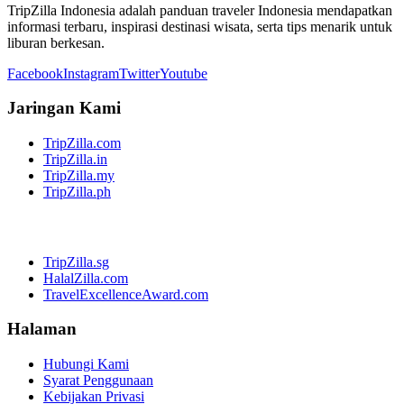
TripZilla Indonesia adalah panduan traveler Indonesia mendapatkan
informasi terbaru, inspirasi destinasi wisata, serta tips menarik untuk
liburan berkesan.
Facebook
Instagram
Twitter
Youtube
Jaringan Kami
TripZilla.com
TripZilla.in
TripZilla.my
TripZilla.ph
TripZilla.sg
HalalZilla.com
TravelExcellenceAward.com
Halaman
Hubungi Kami
Syarat Penggunaan
Kebijakan Privasi