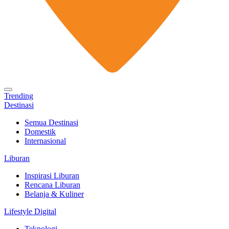
Trending
Destinasi
Semua Destinasi
Domestik
Internasional
Liburan
Inspirasi Liburan
Rencana Liburan
Belanja & Kuliner
Lifestyle Digital
Teknologi