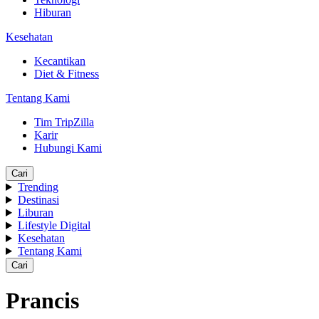
Hiburan
Kesehatan
Kecantikan
Diet & Fitness
Tentang Kami
Tim TripZilla
Karir
Hubungi Kami
Cari
Trending
Destinasi
Liburan
Lifestyle Digital
Kesehatan
Tentang Kami
Cari
Prancis