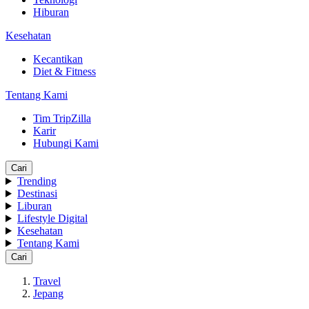
Hiburan
Kesehatan
Kecantikan
Diet & Fitness
Tentang Kami
Tim TripZilla
Karir
Hubungi Kami
Cari
Trending
Destinasi
Liburan
Lifestyle Digital
Kesehatan
Tentang Kami
Cari
Travel
Jepang