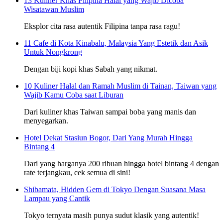
13 Kuliner Khas Filipina Halal yang Wajib Dicoba
Wisatawan Muslim
Eksplor cita rasa autentik Filipina tanpa rasa ragu!
11 Cafe di Kota Kinabalu, Malaysia Yang Estetik dan Asik
Untuk Nongkrong
Dengan biji kopi khas Sabah yang nikmat.
10 Kuliner Halal dan Ramah Muslim di Tainan, Taiwan yang
Wajib Kamu Coba saat Liburan
Dari kuliner khas Taiwan sampai boba yang manis dan
menyegarkan.
Hotel Dekat Stasiun Bogor, Dari Yang Murah Hingga
Bintang 4
Dari yang harganya 200 ribuan hingga hotel bintang 4 dengan
rate terjangkau, cek semua di sini!
Shibamata, Hidden Gem di Tokyo Dengan Suasana Masa
Lampau yang Cantik
Tokyo ternyata masih punya sudut klasik yang autentik!