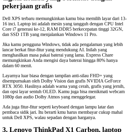
pekerjaan grafis
Dell XPS terbaru memungkinkan kamu bisa memilih layar dari 13-
16 inci. Laptop ini adalah mesin yang tangguh dengan CPU Intel
Core i7 generasi ke-12, RAM DDR5 berkecepatan tinggi 32GN,
dan SSD 1TB yang menjalankan Windows 11 Pro.
Jika kamu pengguna Windows, tidak ada pengalaman yang lebih
lancar berkat fitur-fitur yang mendukung AI. Inilah yang
menghasilkan masa pakai baterai yang lama. Express Chare
memungkinkan Anda mengisi daya baterai hingga 80% hanya
dalam 60 menit.
Layarnya luar biasa dengan tampilan anti-silau FHD+ yang
disempurnakan oleh Dolby Vision dan grafis NVIDIA GeForce
RTX 3050. Hasilnya adalah warna yang cerah, grafis yang jernih,
dan opsi layar sentuh OLED. Kamu juga bisa menikmati webcam
1080p dan audio Dolby Atmos yang menggelegar.
Ada juga fitur-fitur seperti keyboard dengan lampu latar dan
pembaca sidik jari. Itu berarti kmu harus membayar cukup mahal
untuk Dell XPS, walau sepadan dengan harganya.
3. Lenovo ThinkPad X1 Carbon, laptop