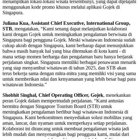
menampilkan lokasi-lokasi wisata tersembunyi, yang dapat dijelajahi
menggunakan kode promo khusus melalui aplikasi Gojek di
Singapura.
Juliana Kua, Assistant Chief Executive, International Group,
STB
, mengatakan, “Kami senang dapat melanjutkan kolaborasi
kami dengan Gojek untuk meningkatkan pengalaman berwisata di
Singapura bagi pengguna Gojek. Meski wisatawan Indonesia sudah
cukup akrab dengan Singapura, kami berharap dapat menunjukkan
bahwa masih banyak hal yang bisa ditemukan di kota kami - di
mana setiap momen berharga dan pengalaman baru hanya berjarak
perjalanan singkat. Singapura memiliki berbagai penawaran menarik
yang siap menyambut wisatawan di tahun 2025, dan STB akan
terus bekerja sama dengan mitra-mitra yang memiliki visi yang sama
untuk memberikan nilai dan kenyamanan yang lebih besar bagi para
wisatawan Indonesia.”
Shobhit Singhal, Chief Operating Officer, Gojek
, menekankan
peran Gojek dalam mempermudah perjalanan. “Kami antusias
bermitra dengan Singapore Tourism Board (STB) untuk
meningkatkan pengalaman berlibur bagi wisatawan Indonesia di
Singapura. Kami berkomitmen menyediakan solusi mobilitas yang
aman, lancar, dan nyaman untuk memperkaya setiap perjalanan.
Kolaborasi ini dirancang untuk membuat pengalaman wisata jadi
lebih mudah dan menyenangkan bagi pengguna kami, mulai dari