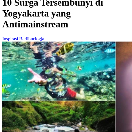
10 Surga Tersembunyi di
Yogyakarta yang
Antimainstream
Inspirasi Berlibur
Jogja