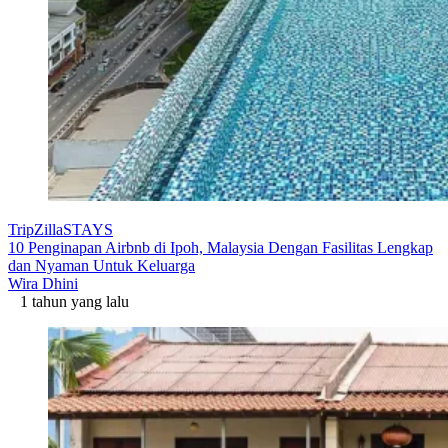
TripZillaSTAYS
10 Penginapan Airbnb di Ipoh, Malaysia Dengan Fasilitas Lengkap
dan Nyaman Untuk Keluarga
Wira Dhini
1 tahun yang lalu