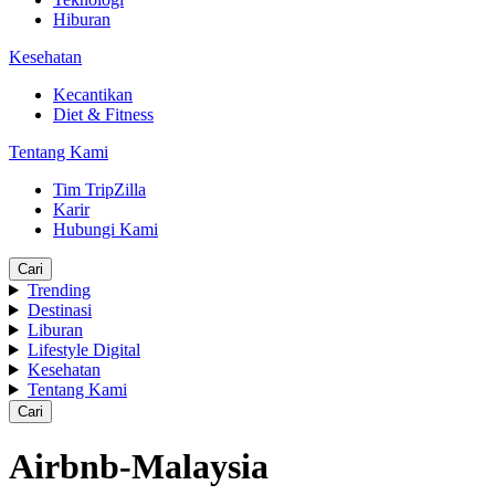
Hiburan
Kesehatan
Kecantikan
Diet & Fitness
Tentang Kami
Tim TripZilla
Karir
Hubungi Kami
Cari
Trending
Destinasi
Liburan
Lifestyle Digital
Kesehatan
Tentang Kami
Cari
Airbnb-Malaysia