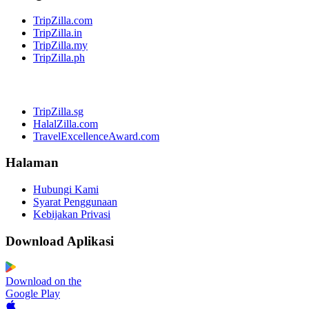
TripZilla.com
TripZilla.in
TripZilla.my
TripZilla.ph
TripZilla.sg
HalalZilla.com
TravelExcellenceAward.com
Halaman
Hubungi Kami
Syarat Penggunaan
Kebijakan Privasi
Download Aplikasi
Download on the
Google Play