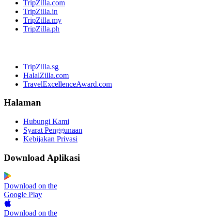
TripZilla.com
TripZilla.in
TripZilla.my
TripZilla.ph
TripZilla.sg
HalalZilla.com
TravelExcellenceAward.com
Halaman
Hubungi Kami
Syarat Penggunaan
Kebijakan Privasi
Download Aplikasi
Download on the
Google Play
Download on the