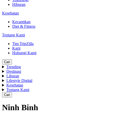
Hiburan
Kesehatan
Kecantikan
Diet & Fitness
Tentang Kami
Tim TripZilla
Karir
Hubungi Kami
Cari
Trending
Destinasi
Liburan
Lifestyle Digital
Kesehatan
Tentang Kami
Cari
Ninh Binh