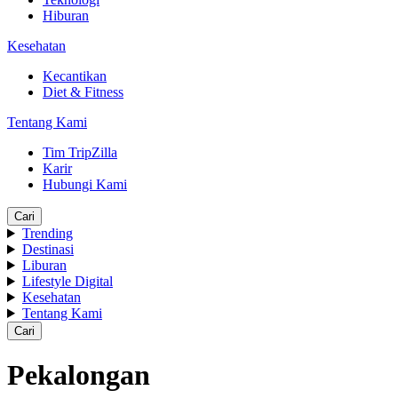
Hiburan
Kesehatan
Kecantikan
Diet & Fitness
Tentang Kami
Tim TripZilla
Karir
Hubungi Kami
Cari
Trending
Destinasi
Liburan
Lifestyle Digital
Kesehatan
Tentang Kami
Cari
Pekalongan