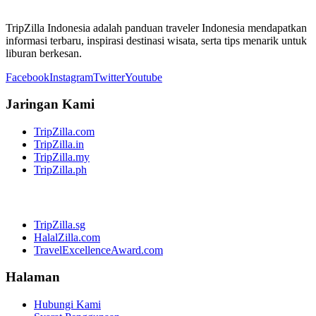
TripZilla Indonesia adalah panduan traveler Indonesia mendapatkan
informasi terbaru, inspirasi destinasi wisata, serta tips menarik untuk
liburan berkesan.
Facebook
Instagram
Twitter
Youtube
Jaringan Kami
TripZilla.com
TripZilla.in
TripZilla.my
TripZilla.ph
TripZilla.sg
HalalZilla.com
TravelExcellenceAward.com
Halaman
Hubungi Kami