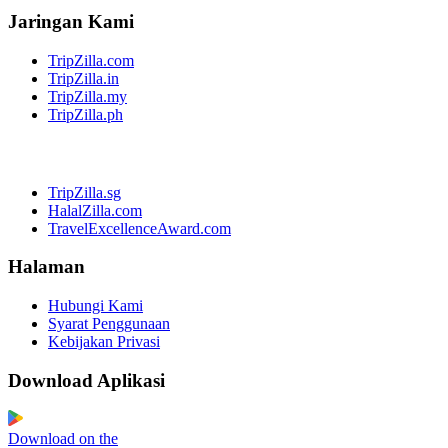
Jaringan Kami
TripZilla.com
TripZilla.in
TripZilla.my
TripZilla.ph
TripZilla.sg
HalalZilla.com
TravelExcellenceAward.com
Halaman
Hubungi Kami
Syarat Penggunaan
Kebijakan Privasi
Download Aplikasi
Download on the