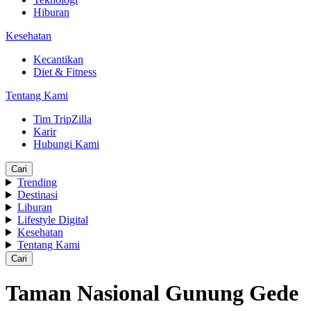
Hiburan
Kesehatan
Kecantikan
Diet & Fitness
Tentang Kami
Tim TripZilla
Karir
Hubungi Kami
Cari
Trending
Destinasi
Liburan
Lifestyle Digital
Kesehatan
Tentang Kami
Cari
Taman Nasional Gunung Gede