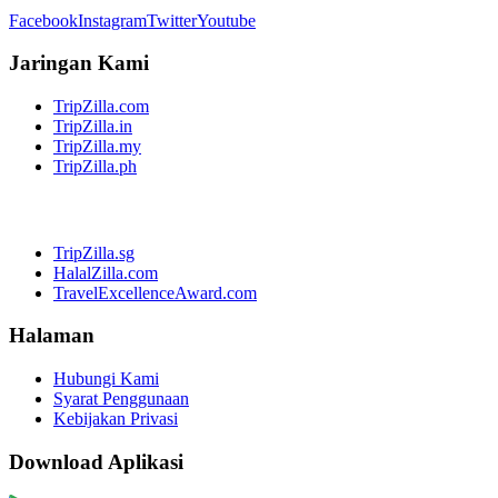
Facebook
Instagram
Twitter
Youtube
Jaringan Kami
TripZilla.com
TripZilla.in
TripZilla.my
TripZilla.ph
TripZilla.sg
HalalZilla.com
TravelExcellenceAward.com
Halaman
Hubungi Kami
Syarat Penggunaan
Kebijakan Privasi
Download Aplikasi