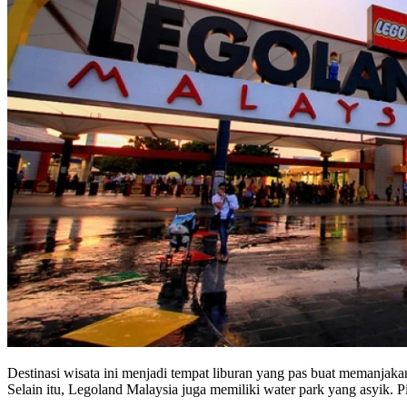
Destinasi wisata ini menjadi tempat liburan yang pas buat memanjak
Selain itu, Legoland Malaysia juga memiliki water park yang asyik. P