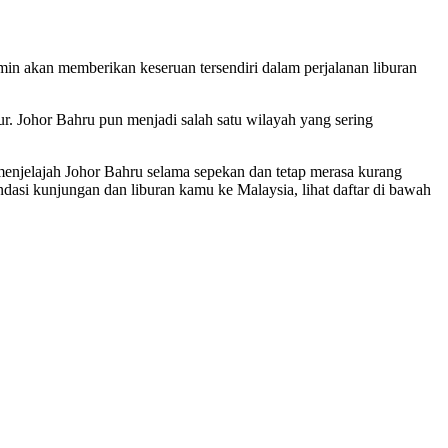
in akan memberikan keseruan tersendiri dalam perjalanan liburan
ur. Johor Bahru pun menjadi salah satu wilayah yang sering
 menjelajah Johor Bahru selama sepekan dan tetap merasa kurang
ndasi kunjungan dan liburan kamu ke Malaysia, lihat daftar di bawah