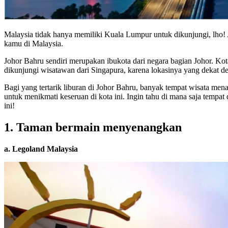
Malaysia tidak hanya memiliki Kuala Lumpur untuk dikunjungi, lho! 
kamu di Malaysia.
Johor Bahru sendiri merupakan ibukota dari negara bagian Johor. Kot
dikunjungi wisatawan dari Singapura, karena lokasinya yang dekat d
Bagi yang tertarik liburan di Johor Bahru, banyak tempat wisata men
untuk menikmati keseruan di kota ini. Ingin tahu di mana saja tempat
ini!
1. Taman bermain menyenangkan
a. Legoland Malaysia