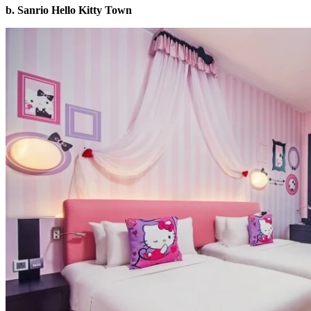
b. Sanrio Hello Kitty Town