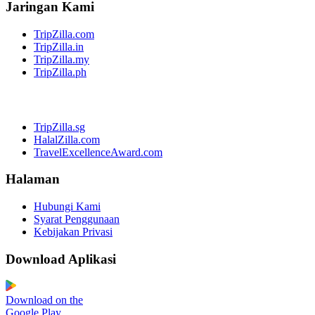
Jaringan Kami
TripZilla.com
TripZilla.in
TripZilla.my
TripZilla.ph
TripZilla.sg
HalalZilla.com
TravelExcellenceAward.com
Halaman
Hubungi Kami
Syarat Penggunaan
Kebijakan Privasi
Download Aplikasi
Download on the
Google Play