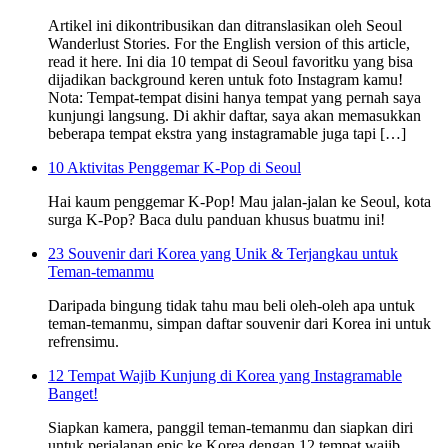
Artikel ini dikontribusikan dan ditranslasikan oleh Seoul
Wanderlust Stories. For the English version of this article,
read it here. Ini dia 10 tempat di Seoul favoritku yang bisa
dijadikan background keren untuk foto Instagram kamu!
Nota: Tempat-tempat disini hanya tempat yang pernah saya
kunjungi langsung. Di akhir daftar, saya akan memasukkan
beberapa tempat ekstra yang instagramable juga tapi […]
10 Aktivitas Penggemar K-Pop di Seoul
Hai kaum penggemar K-Pop! Mau jalan-jalan ke Seoul, kota
surga K-Pop? Baca dulu panduan khusus buatmu ini!
23 Souvenir dari Korea yang Unik & Terjangkau untuk
Teman-temanmu
Daripada bingung tidak tahu mau beli oleh-oleh apa untuk
teman-temanmu, simpan daftar souvenir dari Korea ini untuk
refrensimu.
12 Tempat Wajib Kunjung di Korea yang Instagramable
Banget!
Siapkan kamera, panggil teman-temanmu dan siapkan diri
untuk perjalanan epic ke Korea dengan 12 tempat wajib