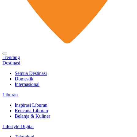
Trending
Destinasi
Semua Destinasi
Domestik
Internasional
Liburan
Inspirasi Liburan
Rencana Liburan
Belanja & Kuliner
Lifestyle Digital
Teknologi