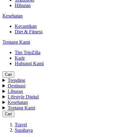
Hiburan
Kesehatan
Kecantikan
Diet & Fitness
Tentang Kami
Tim TripZilla
Karir
Hubungi Kami
Cari
Trending
Destinasi
Liburan
Lifestyle Digital
Kesehatan
Tentang Kami
Cari
Travel
Surabaya