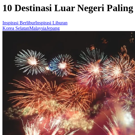
10 Destinasi Luar Negeri Palin
Inspirasi Berlibur
Inspirasi Liburan
Korea Selatan
Malaysia
Jepang