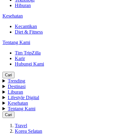
Hiburan
Kesehatan
Kecantikan
Diet & Fitness
Tentang Kami
Tim TripZilla
Karir
Hubungi Kami
Cari
Trending
Destinasi
Liburan
Lifestyle Digital
Kesehatan
Tentang Kami
Cari
Travel
Korea Selatan