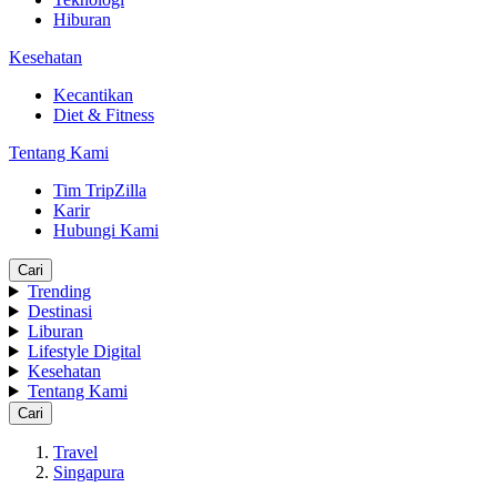
Hiburan
Kesehatan
Kecantikan
Diet & Fitness
Tentang Kami
Tim TripZilla
Karir
Hubungi Kami
Cari
Trending
Destinasi
Liburan
Lifestyle Digital
Kesehatan
Tentang Kami
Cari
Travel
Singapura