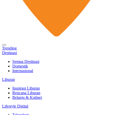
Trending
Destinasi
Semua Destinasi
Domestik
Internasional
Liburan
Inspirasi Liburan
Rencana Liburan
Belanja & Kuliner
Lifestyle Digital
Teknologi