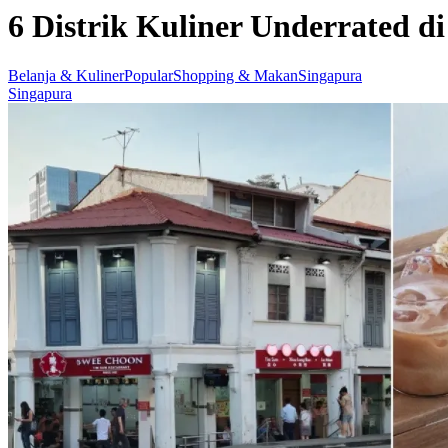
6 Distrik Kuliner Underrated d
Belanja & Kuliner
Popular
Shopping & Makan
Singapura
Singapura