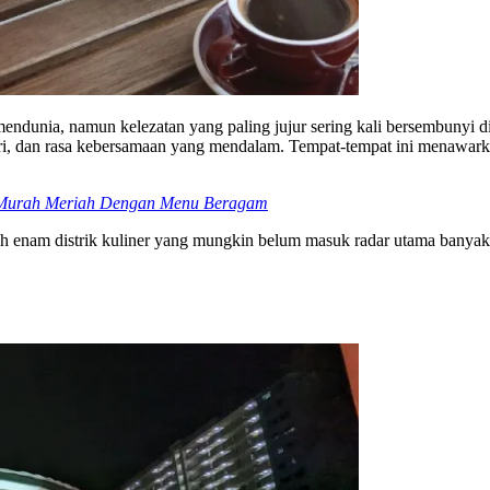
ndunia, namun kelezatan yang paling jujur sering kali bersembunyi di 
diri, dan rasa kebersamaan yang mendalam. Tempat-tempat ini menawarka
n Murah Meriah Dengan Menu Beragam
dalah enam distrik kuliner yang mungkin belum masuk radar utama bany