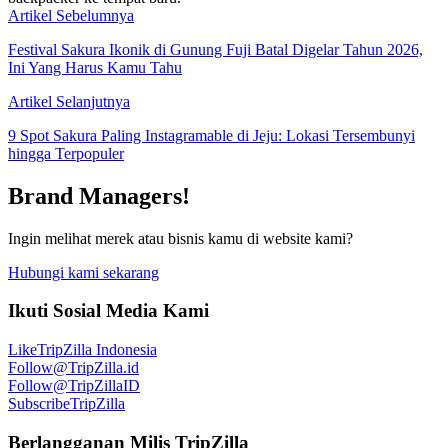
Artikel Sebelumnya
Festival Sakura Ikonik di Gunung Fuji Batal Digelar Tahun 2026,
Ini Yang Harus Kamu Tahu
Artikel Selanjutnya
9 Spot Sakura Paling Instagramable di Jeju: Lokasi Tersembunyi
hingga Terpopuler
Brand Managers!
Ingin melihat merek atau bisnis kamu di website kami?
Hubungi kami sekarang
Ikuti Sosial Media Kami
Like
TripZilla Indonesia
Follow
@TripZilla.id
Follow
@TripZillaID
Subscribe
TripZilla
Berlangganan Milis TripZilla