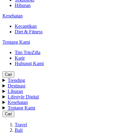
Hiburan
Kesehatan
Kecantikan
Diet & Fitness
Tentang Kami
Tim TripZilla
Karir
Hubungi Kami
Cari
Trending
Destinasi
Liburan
Lifestyle Digital
Kesehatan
Tentang Kami
Cari
Travel
Bali