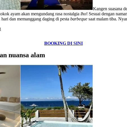
Kangen suasana des
kokok ayam akan mengundang rasa nostalgia
lho
! Sesuai dengan nama
gi hari dan memanggang daging di pesta
barbeque
saat malam tiba. Nya
g
BOOKING DI SINI
an nuansa alam