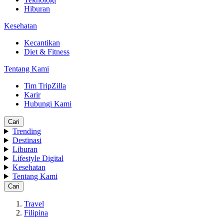
Hiburan
Kesehatan
Kecantikan
Diet & Fitness
Tentang Kami
Tim TripZilla
Karir
Hubungi Kami
Cari
Trending
Destinasi
Liburan
Lifestyle Digital
Kesehatan
Tentang Kami
Cari
Travel
Filipina