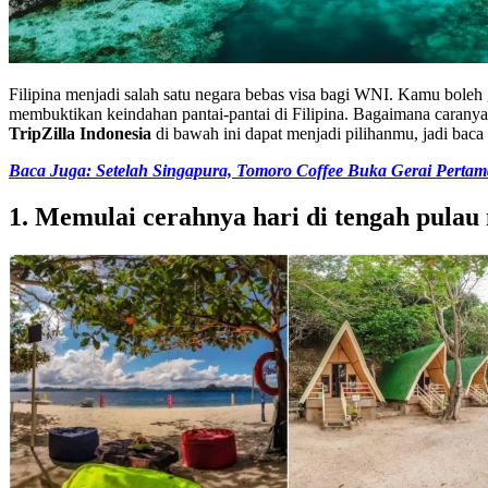
Filipina menjadi salah satu negara bebas visa bagi WNI. Kamu boleh 
membuktikan keindahan pantai-pantai di Filipina. Bagaimana caranya?
TripZilla Indonesia
di bawah ini dapat menjadi pilihanmu, jadi baca 
Baca Juga: Setelah Singapura, Tomoro Coffee Buka Gerai Pertama
1. Memulai cerahnya hari di tengah pulau