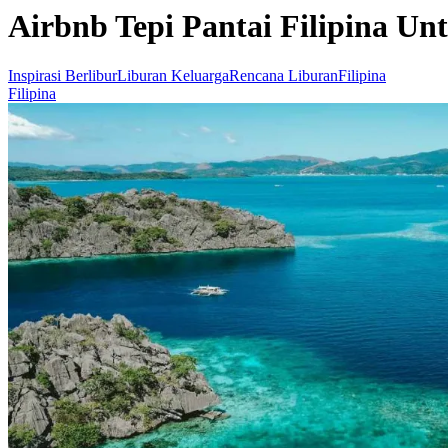
Airbnb Tepi Pantai Filipina Un
Inspirasi Berlibur
Liburan Keluarga
Rencana Liburan
Filipina
Filipina