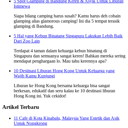
5 Spot Glamping di Bandung Keren & Asyik Untuk Liburan
Istimewa
Siapa bilang camping harus susah? Kamu harus deh cobain
glamping alias glamorous camping! Ini dia 5 tempat terasik
glamping di Bandung.
5 Hal yang Kebun Binatang Singapura Lakukan Lebih Baik
Dari Zoo Lain
Terdapat 4 taman dalam keluarga kebun binatang di
Singapura dan semuanya sangat keren! Bahkan mereka sering
mendapat penghargaan lo. Mau tahu kerennya apa?
10 Destinasi Liburan Hong Kong Untuk Keluarga yang
Wajib Kamu Kunjungi
Liburan ke Hong Kong bersama keluarga bisa sangat
berkesan, edukatif dan seru kalau ke 10 destinasi liburan
Hong Kong ini. Yuk cekidot!
Artikel Terbaru
11 Cafe di Kota Kinabalu, Malaysia Yang Estetik dan Asik
Untuk Nongkrong