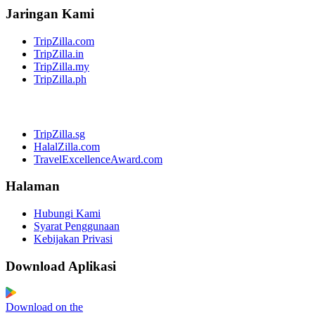
Jaringan Kami
TripZilla.com
TripZilla.in
TripZilla.my
TripZilla.ph
TripZilla.sg
HalalZilla.com
TravelExcellenceAward.com
Halaman
Hubungi Kami
Syarat Penggunaan
Kebijakan Privasi
Download Aplikasi
Download on the