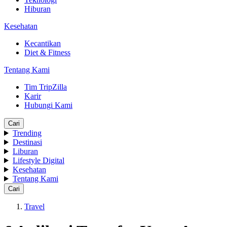
Hiburan
Kesehatan
Kecantikan
Diet & Fitness
Tentang Kami
Tim TripZilla
Karir
Hubungi Kami
Cari
Trending
Destinasi
Liburan
Lifestyle Digital
Kesehatan
Tentang Kami
Cari
Travel