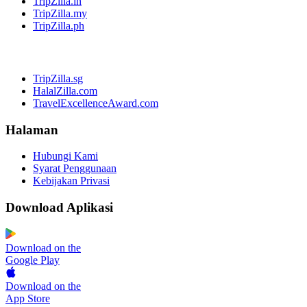
TripZilla.in
TripZilla.my
TripZilla.ph
TripZilla.sg
HalalZilla.com
TravelExcellenceAward.com
Halaman
Hubungi Kami
Syarat Penggunaan
Kebijakan Privasi
Download Aplikasi
Download on the
Google Play
Download on the
App Store