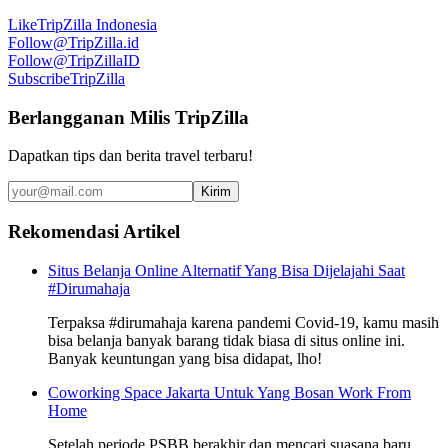
Like
TripZilla Indonesia
Follow
@TripZilla.id
Follow
@TripZillaID
Subscribe
TripZilla
Berlangganan Milis TripZilla
Dapatkan tips dan berita travel terbaru!
Kirim
Rekomendasi Artikel
Situs Belanja Online Alternatif Yang Bisa Dijelajahi Saat
#Dirumahaja
Terpaksa #dirumahaja karena pandemi Covid-19, kamu masih
bisa belanja banyak barang tidak biasa di situs online ini.
Banyak keuntungan yang bisa didapat, lho!
Coworking Space Jakarta Untuk Yang Bosan Work From
Home
Setelah periode PSBB berakhir dan mencari suasana baru