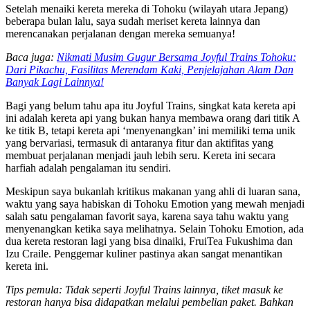
Setelah menaiki kereta mereka di Tohoku (wilayah utara Jepang)
beberapa bulan lalu, saya sudah meriset kereta lainnya dan
merencanakan perjalanan dengan mereka semuanya!
Baca juga:
Nikmati Musim Gugur Bersama Joyful Trains Tohoku:
Dari Pikachu, Fasilitas Merendam Kaki, Penjelajahan Alam Dan
Banyak Lagi Lainnya!
Bagi yang belum tahu apa itu Joyful Trains, singkat kata kereta api
ini adalah kereta api yang bukan hanya membawa orang dari titik A
ke titik B, tetapi kereta api ‘menyenangkan’ ini memiliki tema unik
yang bervariasi, termasuk di antaranya fitur dan aktifitas yang
membuat perjalanan menjadi jauh lebih seru. Kereta ini secara
harfiah adalah pengalaman itu sendiri.
Meskipun saya bukanlah kritikus makanan yang ahli di luaran sana,
waktu yang saya habiskan di Tohoku Emotion yang mewah menjadi
salah satu pengalaman favorit saya, karena saya tahu waktu yang
menyenangkan ketika saya melihatnya. Selain Tohoku Emotion, ada
dua kereta restoran lagi yang bisa dinaiki, FruiTea Fukushima dan
Izu Craile. Penggemar kuliner pastinya akan sangat menantikan
kereta ini.
Tips pemula: Tidak seperti Joyful Trains lainnya, tiket masuk ke
restoran hanya bisa didapatkan melalui pembelian paket. Bahkan