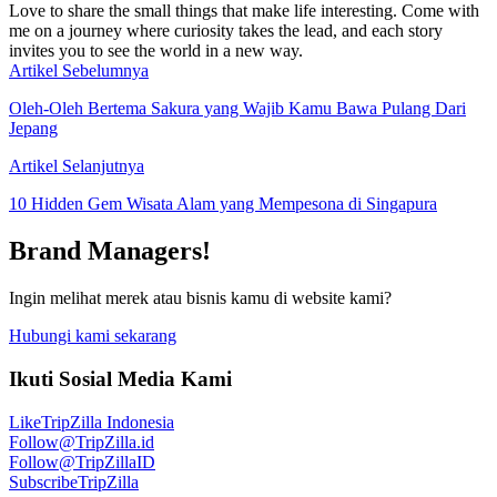
Love to share the small things that make life interesting. Come with
me on a journey where curiosity takes the lead, and each story
invites you to see the world in a new way.
Artikel Sebelumnya
Oleh-Oleh Bertema Sakura yang Wajib Kamu Bawa Pulang Dari
Jepang
Artikel Selanjutnya
10 Hidden Gem Wisata Alam yang Mempesona di Singapura
Brand Managers!
Ingin melihat merek atau bisnis kamu di website kami?
Hubungi kami sekarang
Ikuti Sosial Media Kami
Like
TripZilla Indonesia
Follow
@TripZilla.id
Follow
@TripZillaID
Subscribe
TripZilla