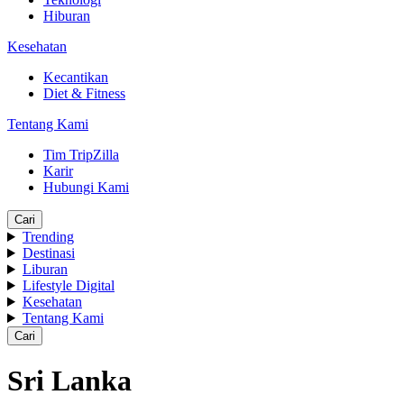
Hiburan
Kesehatan
Kecantikan
Diet & Fitness
Tentang Kami
Tim TripZilla
Karir
Hubungi Kami
Cari
Trending
Destinasi
Liburan
Lifestyle Digital
Kesehatan
Tentang Kami
Cari
Sri Lanka