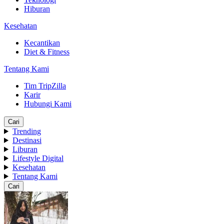
Hiburan
Kesehatan
Kecantikan
Diet & Fitness
Tentang Kami
Tim TripZilla
Karir
Hubungi Kami
Cari
Trending
Destinasi
Liburan
Lifestyle Digital
Kesehatan
Tentang Kami
Cari