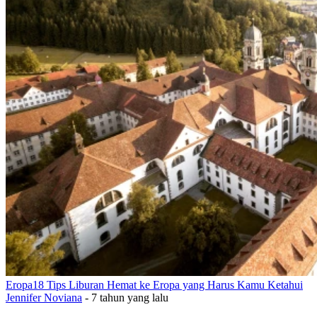
Eropa
18 Tips Liburan Hemat ke Eropa yang Harus Kamu Ketahui
Jennifer Noviana
-
7 tahun yang lalu