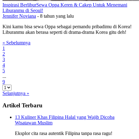
Inspirasi Berlibur
Sewa Oppa Keren & Cakep Untuk Menemani
Liburanmu di Seoul!
Jennifer Noviana
-
8 tahun yang lalu
Kini kamu bisa sewa Oppa sebagai pemandu pribadimu di Korea!
Liburanmu akan berasa seperti di drama-drama Korea gitu deh!
« Sebelumnya
1
2
3
4
5
...
9
Selanjutnya »
Artikel Terbaru
13 Kuliner Khas Filipina Halal yang Wajib Dicoba
Wisatawan Muslim
Eksplor cita rasa autentik Filipina tanpa rasa ragu!