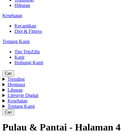
Hiburan
Kesehatan
Kecantikan
Diet & Fitness
Tentang Kami
Tim TripZilla
Karir
Hubungi Kami
Cari
Trending
Destinasi
Liburan
Lifestyle Digital
Kesehatan
Tentang Kami
Cari
Pulau & Pantai - Halaman 4