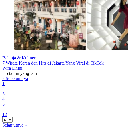
Belanja & Kuliner
7 Wisata Keren dan Hits di Jakarta Yang Viral di TikTok
Wira Dhini
5 tahun yang lalu
« Sebelumnya
1
2
3
4
5
...
12
Selanjutnya »