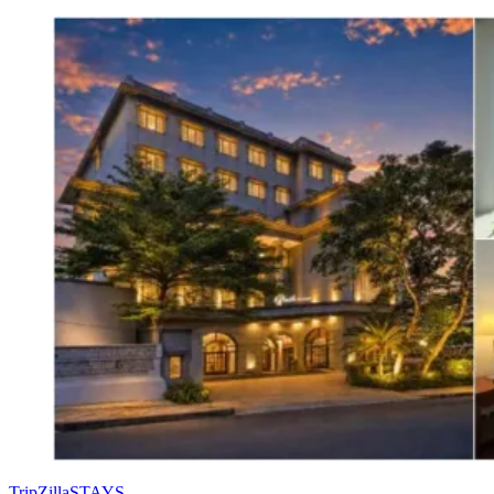
TripZillaSTAYS