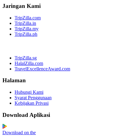
Jaringan Kami
TripZilla.com
TripZilla.in
TripZilla.my
TripZilla.ph
TripZilla.sg
HalalZilla.com
TravelExcellenceAward.com
Halaman
Hubungi Kami
Syarat Penggunaan
Kebijakan Privasi
Download Aplikasi
Download on the