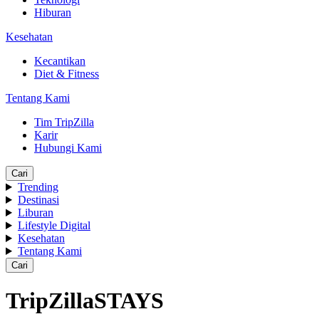
Hiburan
Kesehatan
Kecantikan
Diet & Fitness
Tentang Kami
Tim TripZilla
Karir
Hubungi Kami
Cari
Trending
Destinasi
Liburan
Lifestyle Digital
Kesehatan
Tentang Kami
Cari
TripZillaSTAYS