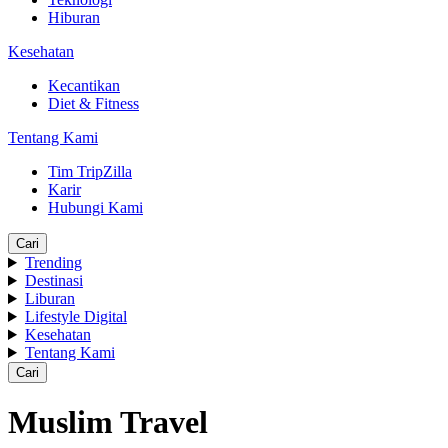
Hiburan
Kesehatan
Kecantikan
Diet & Fitness
Tentang Kami
Tim TripZilla
Karir
Hubungi Kami
Cari
Trending
Destinasi
Liburan
Lifestyle Digital
Kesehatan
Tentang Kami
Cari
Muslim Travel