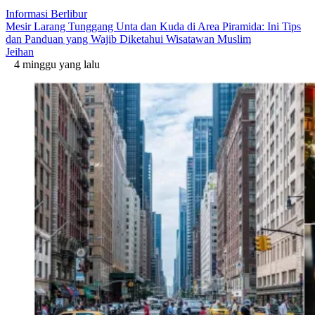
Informasi Berlibur
Mesir Larang Tunggang Unta dan Kuda di Area Piramida: Ini Tips
dan Panduan yang Wajib Diketahui Wisatawan Muslim
Jeihan
4 minggu yang lalu