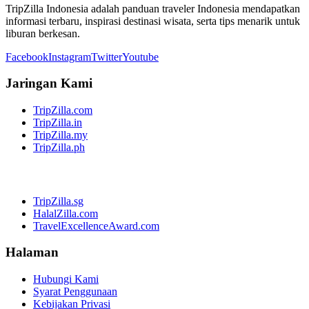
TripZilla Indonesia adalah panduan traveler Indonesia mendapatkan
informasi terbaru, inspirasi destinasi wisata, serta tips menarik untuk
liburan berkesan.
Facebook
Instagram
Twitter
Youtube
Jaringan Kami
TripZilla.com
TripZilla.in
TripZilla.my
TripZilla.ph
TripZilla.sg
HalalZilla.com
TravelExcellenceAward.com
Halaman
Hubungi Kami
Syarat Penggunaan
Kebijakan Privasi