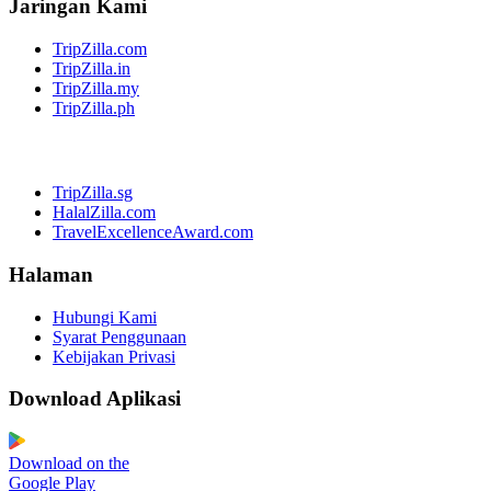
Jaringan Kami
TripZilla.com
TripZilla.in
TripZilla.my
TripZilla.ph
TripZilla.sg
HalalZilla.com
TravelExcellenceAward.com
Halaman
Hubungi Kami
Syarat Penggunaan
Kebijakan Privasi
Download Aplikasi
Download on the
Google Play