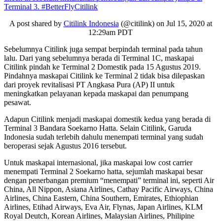
Terminal 3. #BetterFlyCitilink
A post shared by
Citilink Indonesia
(@citilink) on Jul 15, 2020 at
12:29am PDT
Sebelumnya Citilink juga sempat berpindah terminal pada tahun
lalu. Dari yang sebelumnya berada di Terminal 1C, maskapai
Citilink pindah ke Terminal 2 Domestik pada 15 Agustus 2019.
Pindahnya maskapai Citilink ke Terminal 2 tidak bisa dilepaskan
dari proyek revitalisasi PT Angkasa Pura (AP) II untuk
meningkatkan pelayanan kepada maskapai dan penumpang
pesawat.
Adapun Citilink menjadi maskapai domestik kedua yang berada di
Terminal 3 Bandara Soekarno Hatta. Selain Citilink, Garuda
Indonesia sudah terlebih dahulu menempati terminal yang sudah
beroperasi sejak Agustus 2016 tersebut.
Untuk maskapai internasional, jika maskapai low cost carrier
menempati Terminal 2 Soekarno hatta, sejumlah maskapai besar
dengan penerbangan premium “menempati” terminal ini, seperti Air
China, All Nippon, Asiana Airlines, Cathay Pacific Airways, China
Airlines, China Eastern, China Southern, Emirates, Ethiophian
Airlines, Etihad Airways, Eva Air, Flynas, Japan Airlines, KLM
Royal Deutch, Korean Airlines, Malaysian Airlines, Philipine