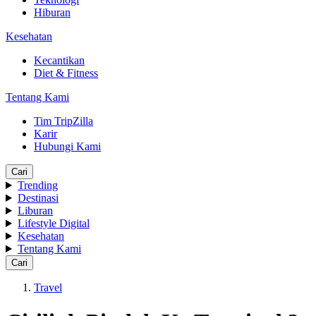
Hiburan
Kesehatan
Kecantikan
Diet & Fitness
Tentang Kami
Tim TripZilla
Karir
Hubungi Kami
Cari
Trending
Destinasi
Liburan
Lifestyle Digital
Kesehatan
Tentang Kami
Cari
Travel