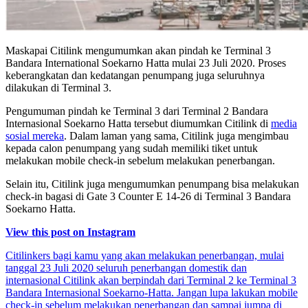
Maskapai Citilink mengumumkan akan pindah ke Terminal 3
Bandara International Soekarno Hatta mulai 23 Juli 2020. Proses
keberangkatan dan kedatangan penumpang juga seluruhnya
dilakukan di Terminal 3.
Pengumuman pindah ke Terminal 3 dari Terminal 2 Bandara
Internasional Soekarno Hatta tersebut diumumkan Citilink di
media
sosial mereka
. Dalam laman yang sama, Citilink juga mengimbau
kepada calon penumpang yang sudah memiliki tiket untuk
melakukan mobile check-in sebelum melakukan penerbangan.
Selain itu, Citilink juga mengumumkan penumpang bisa melakukan
check-in bagasi di Gate 3 Counter E 14-26 di Terminal 3 Bandara
Soekarno Hatta.
View this post on Instagram
Citilinkers bagi kamu yang akan melakukan penerbangan, mulai
tanggal 23 Juli 2020 seluruh penerbangan domestik dan
internasional Citilink akan berpindah dari Terminal 2 ke Terminal 3
Bandara Internasional Soekarno-Hatta. Jangan lupa lakukan mobile
check-in sebelum melakukan penerbangan dan sampai jumpa di