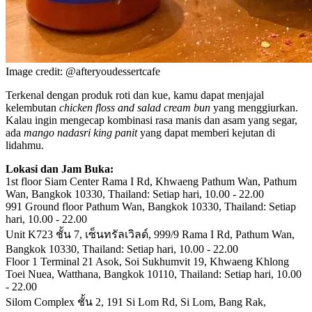
Image credit: @afteryoudessertcafe
Terkenal dengan produk roti dan kue, kamu dapat menjajal
kelembutan
chicken floss and salad cream bun
yang menggiurkan.
Kalau ingin mengecap kombinasi rasa manis dan asam yang segar,
ada
mango nadasri king panit
yang dapat memberi kejutan di
lidahmu.
Lokasi dan Jam Buka:
1st floor Siam Center Rama I Rd, Khwaeng Pathum Wan, Pathum
Wan, Bangkok 10330, Thailand: Setiap hari, 10.00 - 22.00
991 Ground floor Pathum Wan, Bangkok 10330, Thailand: Setiap
hari, 10.00 - 22.00
Unit K723 ชั้น 7, เซ็นทรัลเวิลด์, 999/9 Rama I Rd, Pathum Wan,
Bangkok 10330, Thailand: Setiap hari, 10.00 - 22.00
Floor 1 Terminal 21 Asok, Soi Sukhumvit 19, Khwaeng Khlong
Toei Nuea, Watthana, Bangkok 10110, Thailand: Setiap hari, 10.00
- 22.00
Silom Complex ชั้น 2, 191 Si Lom Rd, Si Lom, Bang Rak,