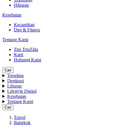
Hiburan
Kesehatan
Kecantikan
Diet & Fitness
Tentang Kami
Tim TripZilla
Karir
Hubungi Kami
Cari
Trending
Destinasi
Liburan
Lifestyle Digital
Kesehatan
Tentang Kami
Cari
Travel
Bangkok