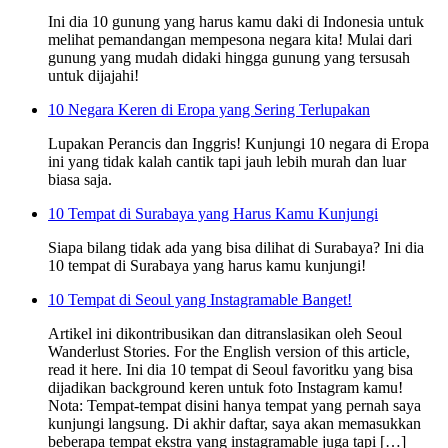
Ini dia 10 gunung yang harus kamu daki di Indonesia untuk
melihat pemandangan mempesona negara kita! Mulai dari
gunung yang mudah didaki hingga gunung yang tersusah
untuk dijajahi!
10 Negara Keren di Eropa yang Sering Terlupakan
Lupakan Perancis dan Inggris! Kunjungi 10 negara di Eropa
ini yang tidak kalah cantik tapi jauh lebih murah dan luar
biasa saja.
10 Tempat di Surabaya yang Harus Kamu Kunjungi
Siapa bilang tidak ada yang bisa dilihat di Surabaya? Ini dia
10 tempat di Surabaya yang harus kamu kunjungi!
10 Tempat di Seoul yang Instagramable Banget!
Artikel ini dikontribusikan dan ditranslasikan oleh Seoul
Wanderlust Stories. For the English version of this article,
read it here. Ini dia 10 tempat di Seoul favoritku yang bisa
dijadikan background keren untuk foto Instagram kamu!
Nota: Tempat-tempat disini hanya tempat yang pernah saya
kunjungi langsung. Di akhir daftar, saya akan memasukkan
beberapa tempat ekstra yang instagramable juga tapi […]