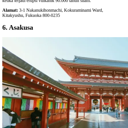
ketika terjadi erupsi vulkanik 90.000 tahun silam.
Alamat:
3-1 Nakanukihonmachi, Kokuraminami Ward,
Kitakyushu, Fukuoka 800-0235
6. Asakusa