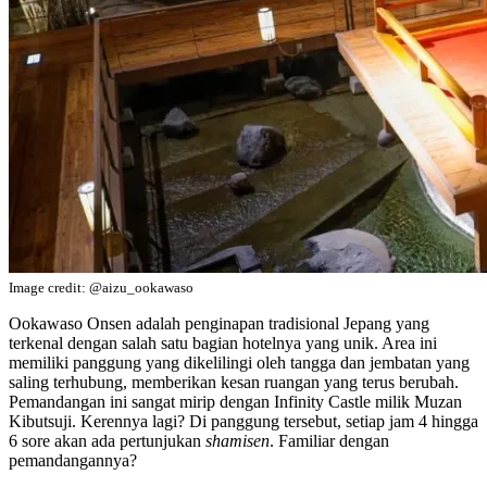
Image credit: @aizu_ookawaso
Ookawaso Onsen adalah penginapan tradisional Jepang yang
terkenal dengan salah satu bagian hotelnya yang unik. Area ini
memiliki panggung yang dikelilingi oleh tangga dan jembatan yang
saling terhubung, memberikan kesan ruangan yang terus berubah.
Pemandangan ini sangat mirip dengan Infinity Castle milik Muzan
Kibutsuji. Kerennya lagi? Di panggung tersebut, setiap jam 4 hingga
6 sore akan ada pertunjukan
shamisen
. Familiar dengan
pemandangannya?