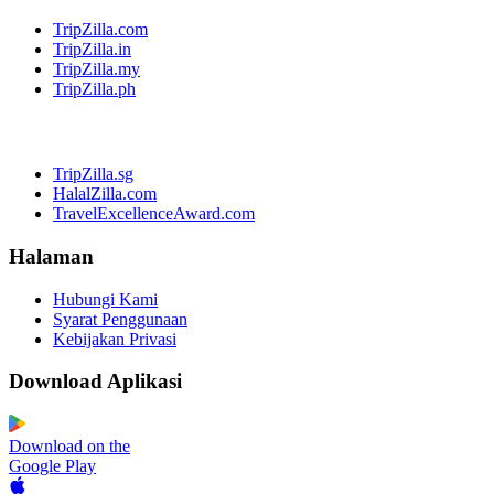
TripZilla.com
TripZilla.in
TripZilla.my
TripZilla.ph
TripZilla.sg
HalalZilla.com
TravelExcellenceAward.com
Halaman
Hubungi Kami
Syarat Penggunaan
Kebijakan Privasi
Download Aplikasi
Download on the
Google Play