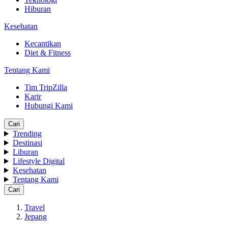
Hiburan
Kesehatan
Kecantikan
Diet & Fitness
Tentang Kami
Tim TripZilla
Karir
Hubungi Kami
Cari
Trending
Destinasi
Liburan
Lifestyle Digital
Kesehatan
Tentang Kami
Cari
Travel
Jepang