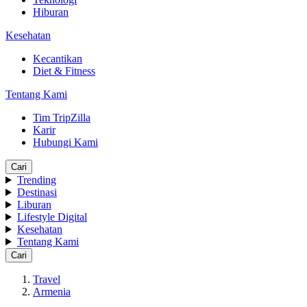
Hiburan
Kesehatan
Kecantikan
Diet & Fitness
Tentang Kami
Tim TripZilla
Karir
Hubungi Kami
Cari
Trending
Destinasi
Liburan
Lifestyle Digital
Kesehatan
Tentang Kami
Cari
Travel
Armenia