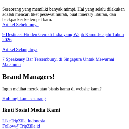
Seseorang yang memiliki banyak mimpi. Hal yang selalu dilakukan
adalah mencari tiket pesawat murah, buat itinerary liburan, dan
backpacker ke tempat baru.
Artikel Sebelumnya
9 Destinasi Hidden Gem di India yang Wajib Kamu Jelajahi Tahun
2026
Artikel Selanjutnya
7 Speakeasy Bar Tersembunyi di Singapura Untuk Mewarnai
Malammu
Brand Managers!
Ingin melihat merek atau bisnis kamu di website kami?
Hubungi kami sekarang
Ikuti Sosial Media Kami
Like
TripZilla Indonesia
Follow
@TripZilla.id