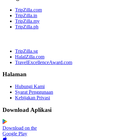
TripZilla.com
TripZilla.in
TripZilla.my
TripZilla.ph
TripZilla.sg
HalalZilla.com
TravelExcellenceAward.com
Halaman
Hubungi Kami
Syarat Penggunaan
Kebijakan Privasi
Download Aplikasi
Download on the
Google Play