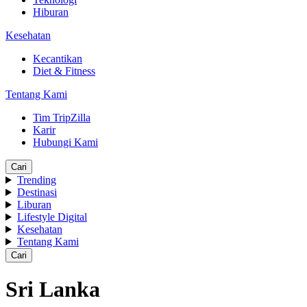
Hiburan
Kesehatan
Kecantikan
Diet & Fitness
Tentang Kami
Tim TripZilla
Karir
Hubungi Kami
Cari
Trending
Destinasi
Liburan
Lifestyle Digital
Kesehatan
Tentang Kami
Cari
Sri Lanka