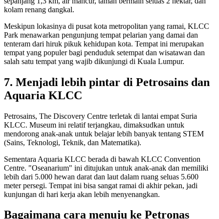
sepanjang 1,3 km, air mancur, taman bermain seluas 2 hektar, dan
kolam renang dangkal.
Meskipun lokasinya di pusat kota metropolitan yang ramai, KLCC
Park menawarkan pengunjung tempat pelarian yang damai dan
tenteram dari hiruk pikuk kehidupan kota. Tempat ini merupakan
tempat yang populer bagi penduduk setempat dan wisatawan dan
salah satu tempat yang wajib dikunjungi di Kuala Lumpur.
7. Menjadi lebih pintar di Petrosains dan
Aquaria KLCC
Petrosains, The Discovery Centre terletak di lantai empat Suria
KLCC. Museum ini relatif terjangkau, dimaksudkan untuk
mendorong anak-anak untuk belajar lebih banyak tentang STEM
(Sains, Teknologi, Teknik, dan Matematika).
Sementara Aquaria KLCC berada di bawah KLCC Convention
Centre. "Oseanarium" ini ditujukan untuk anak-anak dan memiliki
lebih dari 5.000 hewan darat dan laut dalam ruang seluas 5.600
meter persegi. Tempat ini bisa sangat ramai di akhir pekan, jadi
kunjungan di hari kerja akan lebih menyenangkan.
Bagaimana cara menuju ke Petronas