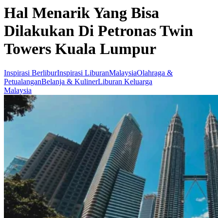
Hal Menarik Yang Bisa
Dilakukan Di Petronas Twin
Towers Kuala Lumpur
Inspirasi Berlibur
Inspirasi Liburan
Malaysia
Olahraga &
Petualangan
Belanja & Kuliner
Liburan Keluarga
Malaysia