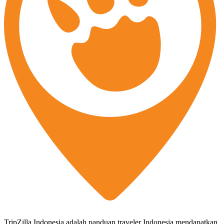
TripZilla Indonesia adalah panduan traveler Indonesia mendapatkan