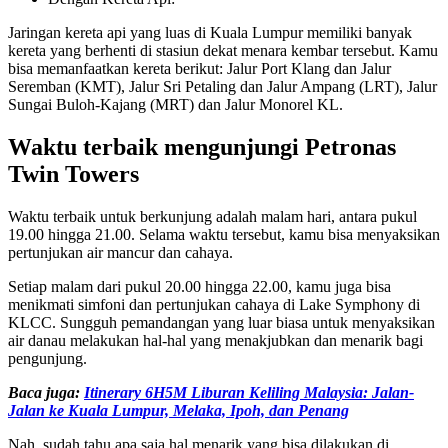
Jaringan kereta api yang luas di Kuala Lumpur memiliki banyak
kereta yang berhenti di stasiun dekat menara kembar tersebut. Kamu
bisa memanfaatkan kereta berikut: Jalur Port Klang dan Jalur
Seremban (KMT), Jalur Sri Petaling dan Jalur Ampang (LRT), Jalur
Sungai Buloh-Kajang (MRT) dan Jalur Monorel KL.
Waktu terbaik mengunjungi Petronas
Twin Towers
Waktu terbaik untuk berkunjung adalah malam hari, antara pukul
19.00 hingga 21.00. Selama waktu tersebut, kamu bisa menyaksikan
pertunjukan air mancur dan cahaya.
Setiap malam dari pukul 20.00 hingga 22.00, kamu juga bisa
menikmati simfoni dan pertunjukan cahaya di Lake Symphony di
KLCC. Sungguh pemandangan yang luar biasa untuk menyaksikan
air danau melakukan hal-hal yang menakjubkan dan menarik bagi
pengunjung.
Baca juga:
Itinerary 6H5M Liburan Keliling Malaysia: Jalan-
Jalan ke Kuala Lumpur, Melaka, Ipoh, dan Penang
Nah, sudah tahu apa saja hal menarik yang bisa dilakukan di