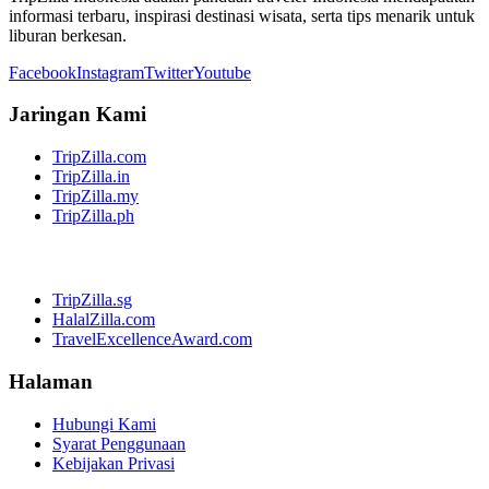
informasi terbaru, inspirasi destinasi wisata, serta tips menarik untuk
liburan berkesan.
Facebook
Instagram
Twitter
Youtube
Jaringan Kami
TripZilla.com
TripZilla.in
TripZilla.my
TripZilla.ph
TripZilla.sg
HalalZilla.com
TravelExcellenceAward.com
Halaman
Hubungi Kami
Syarat Penggunaan
Kebijakan Privasi