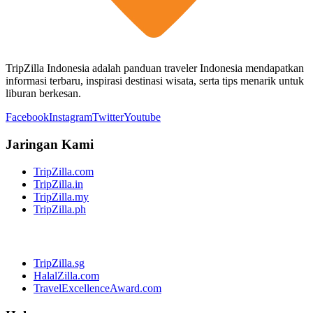
TripZilla Indonesia adalah panduan traveler Indonesia mendapatkan
informasi terbaru, inspirasi destinasi wisata, serta tips menarik untuk
liburan berkesan.
Facebook
Instagram
Twitter
Youtube
Jaringan Kami
TripZilla.com
TripZilla.in
TripZilla.my
TripZilla.ph
TripZilla.sg
HalalZilla.com
TravelExcellenceAward.com