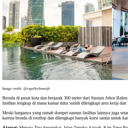
Image credit: @capribyfraserjb
Berada di pusat kota dan berjarak 300 meter dari Stasiun Johor Ba
fasilitas lengkap di mana kamar tidur sudah dilengkapi area kerja dan
Meski harganya yang ramah dompet namun fasilitas lainnya juga setar
karena berada di rooftop dan dilengkapi banyak kursi santai untuk 
Alamat:
Menara Tiga Serangkai, Jalan Tengku Azizah, Kim Teng Par