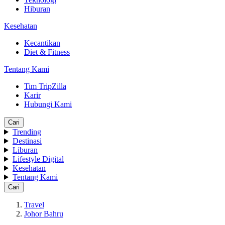
Hiburan
Kesehatan
Kecantikan
Diet & Fitness
Tentang Kami
Tim TripZilla
Karir
Hubungi Kami
Cari
Trending
Destinasi
Liburan
Lifestyle Digital
Kesehatan
Tentang Kami
Cari
Travel
Johor Bahru