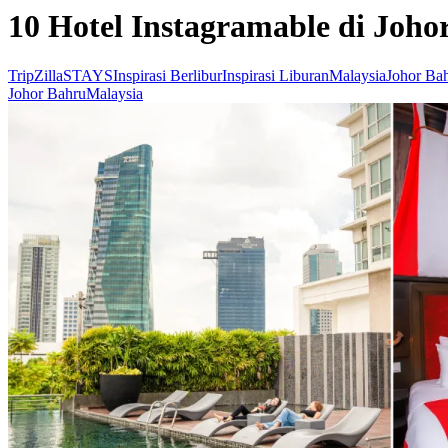
10 Hotel Instagramable di Joho
TripZillaSTAYS
Inspirasi Berlibur
Inspirasi Liburan
Malaysia
Johor Ba
Johor Bahru
Malaysia