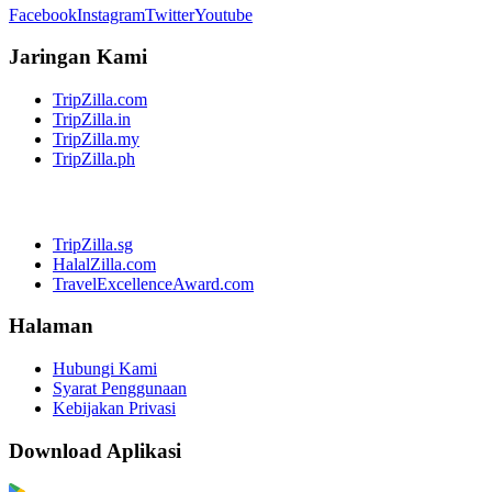
Facebook
Instagram
Twitter
Youtube
Jaringan Kami
TripZilla.com
TripZilla.in
TripZilla.my
TripZilla.ph
TripZilla.sg
HalalZilla.com
TravelExcellenceAward.com
Halaman
Hubungi Kami
Syarat Penggunaan
Kebijakan Privasi
Download Aplikasi